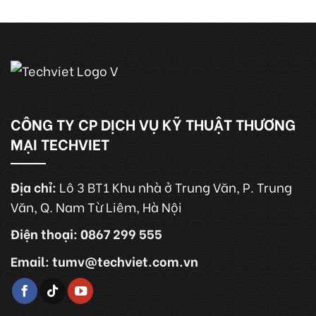
CÔNG TY CP DỊCH VỤ KỸ THUẬT THƯƠNG
MẠI TECHVIET
Địa chỉ:
Lô 3 BT1 Khu nhà ở Trung Văn, P. Trung
Văn, Q. Nam Từ Liêm, Hà Nội
Điện thoại: 0867 299 555
Email: tumv@techviet.com.vn