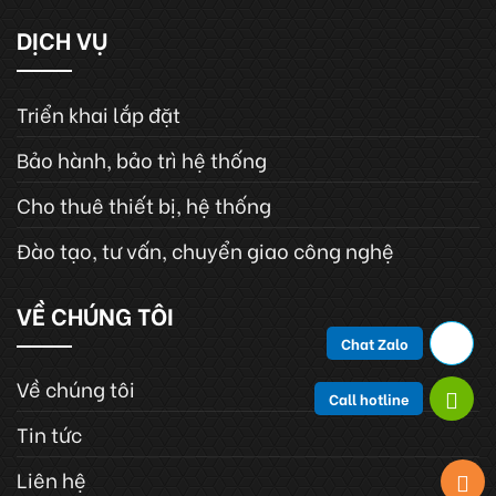
DỊCH VỤ
Triển khai lắp đặt
Bảo hành, bảo trì hệ thống
Cho thuê thiết bị, hệ thống
Đào tạo, tư vấn, chuyển giao công nghệ
VỀ CHÚNG TÔI
Chat Zalo
Về chúng tôi
Call hotline
Tin tức
Liên hệ