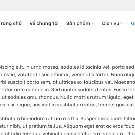
Trang chủ
Về chúng tôi
Sản phẩm
Dịch vụ
G
iscing elit. In urna massa, sodales id lacinia vel, porta
olestie, volutpat risus efficitur, venenatis tortor. Nunc a
i suscipit porta sem, at ultrices ex faucibus vel. Maecena
ttitor ante congue in. Sed auctor sodales lectus. Fusce faci
t sodales arcu rhoncus. Nulla mattis rutrum ligula, eget pe
as nisi neque, suscipit in vestibulum vitae, laoreet quis est.
stibulum bibendum rutrum mattis. Suspendisse diam tellus,
etur nibh, ut pretium tellus. Aliquam eget erat ac eros fauc
na at odio tempus, vehicula consectetur erat vehicula. Ut