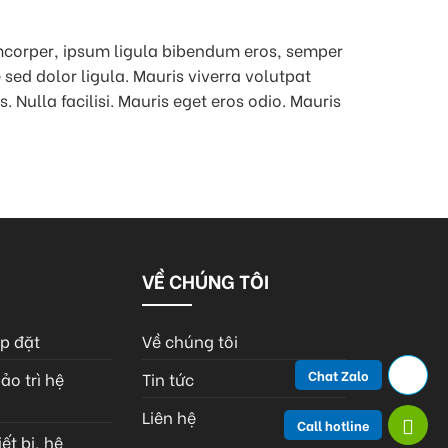
amcorper, ipsum ligula bibendum eros, semper
sed dolor ligula. Mauris viverra volutpat
 Nulla facilisi. Mauris eget eros odio. Mauris
VỀ CHÚNG TÔI
ắp đặt
Về chúng tôi
Chat Zalo
ảo trì hệ
Tin tức
Liên hệ
Call hotline
ết bị, hệ