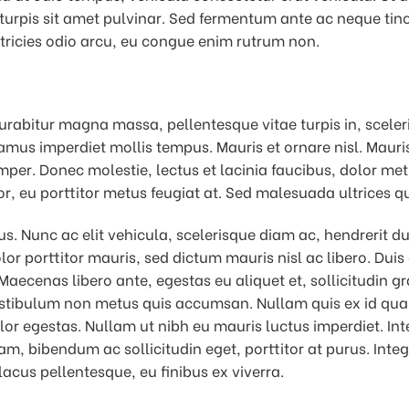
urpis sit amet pulvinar. Sed fermentum ante ac neque tinci
tricies odio arcu, eu congue enim rutrum non.
rabitur magna massa, pellentesque vitae turpis in, sceler
amus imperdiet mollis tempus. Mauris et ornare nisl. Maur
mper. Donec molestie, lectus et lacinia faucibus, dolor m
r, eu porttitor metus feugiat at. Sed malesuada ultrices q
us. Nunc ac elit vehicula, scelerisque diam ac, hendrerit du
dolor porttitor mauris, sed dictum mauris nisl ac libero. Du
Maecenas libero ante, egestas eu aliquet et, sollicitudin 
stibulum non metus quis accumsan. Nullam quis ex id quam
or egestas. Nullam ut nibh eu mauris luctus imperdiet. Inte
m, bibendum ac sollicitudin eget, porttitor at purus. Inte
lacus pellentesque, eu finibus ex viverra.