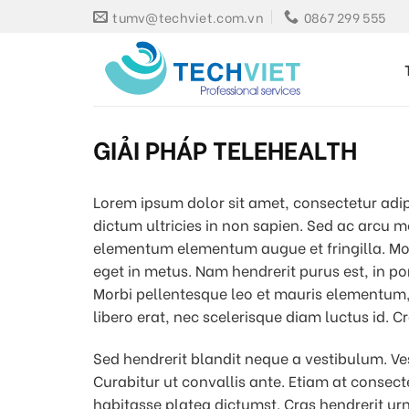
Skip
tumv@techviet.com.vn
0867 299 555
to
content
GIẢI PHÁP TELEHEALTH
Lorem ipsum dolor sit amet, consectetur adip
dictum ultricies in non sapien. Sed ac arcu m
elementum elementum augue et fringilla. Morb
eget in metus. Nam hendrerit purus est, in por
Morbi pellentesque leo et mauris elementum, u
libero erat, nec scelerisque diam luctus id. Cr
Sed hendrerit blandit neque a vestibulum. Ve
Curabitur ut convallis ante. Etiam at consect
habitasse platea dictumst. Cras hendrerit ur