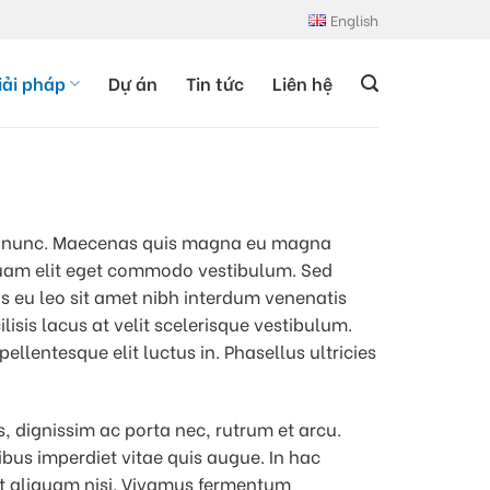
English
iải pháp
Dự án
Tin tức
Liên hệ
 sed nunc. Maecenas quis magna eu magna
liquam elit eget commodo vestibulum. Sed
s eu leo sit amet nibh interdum venenatis
lisis lacus at velit scelerisque vestibulum.
llentesque elit luctus in. Phasellus ultricies
 dignissim ac porta nec, rutrum et arcu.
ibus imperdiet vitae quis augue. In hac
 at aliquam nisi. Vivamus fermentum