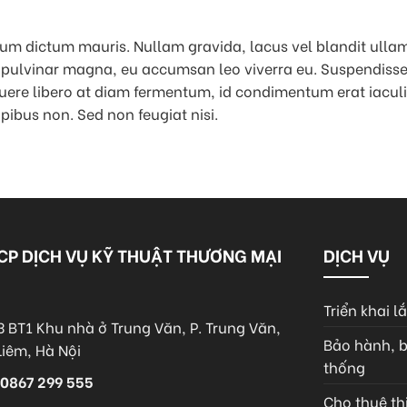
rdum dictum mauris. Nullam gravida, lacus vel blandit ull
es pulvinar magna, eu accumsan leo viverra eu. Suspendisse 
uere libero at diam fermentum, id condimentum erat iaculis.
ibus non. Sed non feugiat nisi.
CP DỊCH VỤ KỸ THUẬT THƯƠNG MẠI
DỊCH VỤ
Triển khai l
3 BT1 Khu nhà ở Trung Văn, P. Trung Văn,
Bảo hành, b
Liêm, Hà Nội
thống
 0867 299 555
Cho thuê thi