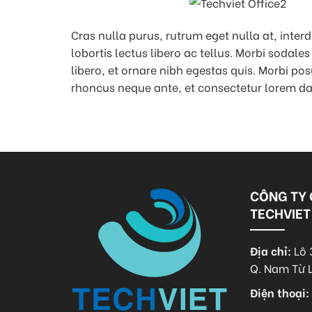
Cras nulla purus, rutrum eget nulla at, inte
lobortis lectus libero ac tellus. Morbi sodal
libero, et ornare nibh egestas quis. Morbi pos
rhoncus neque ante, et consectetur lorem dap
CÔNG TY 
TECHVIET
Địa chỉ:
Lô 
Q. Nam Từ 
Điện thoại: