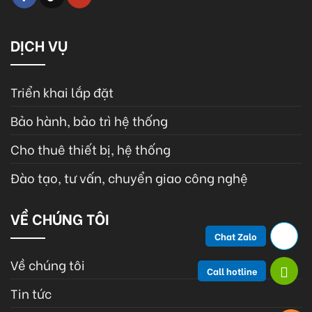
DỊCH VỤ
Triển khai lắp đặt
Bảo hành, bảo trì hệ thống
Cho thuê thiết bị, hệ thống
Đào tạo, tư vấn, chuyển giao công nghệ
VỀ CHÚNG TÔI
Chat Zalo
Về chúng tôi
Call hotline
Tin tức