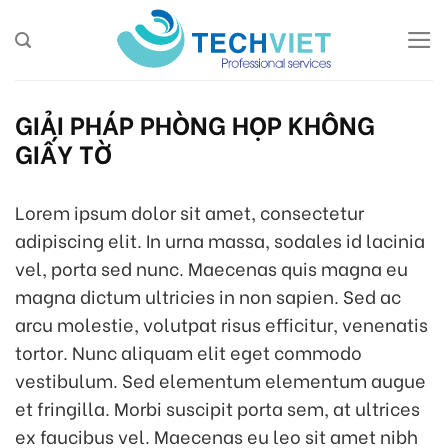
Skip
to
content
GIẢI PHÁP PHÒNG HỌP KHÔNG
GIẤY TỜ
Lorem ipsum dolor sit amet, consectetur
adipiscing elit. In urna massa, sodales id lacinia
vel, porta sed nunc. Maecenas quis magna eu
magna dictum ultricies in non sapien. Sed ac
arcu molestie, volutpat risus efficitur, venenatis
tortor. Nunc aliquam elit eget commodo
vestibulum. Sed elementum elementum augue
et fringilla. Morbi suscipit porta sem, at ultrices
ex faucibus vel. Maecenas eu leo sit amet nibh