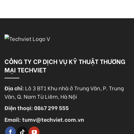
CÔNG TY CP DỊCH VỤ KỸ THUẬT THƯƠNG
MẠI TECHVIET
Địa chỉ:
Lô 3 BT1 Khu nhà ở Trung Văn, P. Trung
Văn, Q. Nam Từ Liêm, Hà Nội
Điện thoại: 0867 299 555
Email: tumv@techviet.com.vn