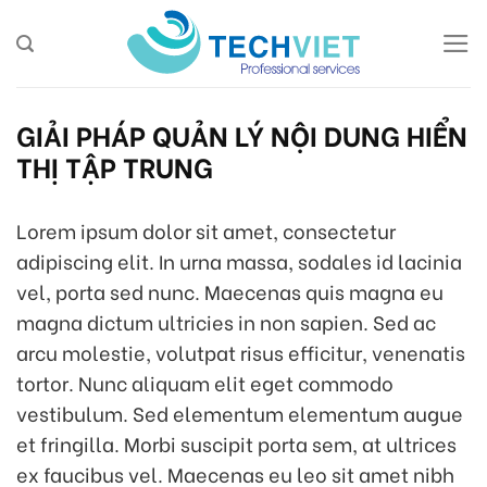
Skip
to
content
GIẢI PHÁP QUẢN LÝ NỘI DUNG HIỂN
THỊ TẬP TRUNG
Lorem ipsum dolor sit amet, consectetur
adipiscing elit. In urna massa, sodales id lacinia
vel, porta sed nunc. Maecenas quis magna eu
magna dictum ultricies in non sapien. Sed ac
arcu molestie, volutpat risus efficitur, venenatis
tortor. Nunc aliquam elit eget commodo
vestibulum. Sed elementum elementum augue
et fringilla. Morbi suscipit porta sem, at ultrices
ex faucibus vel. Maecenas eu leo sit amet nibh