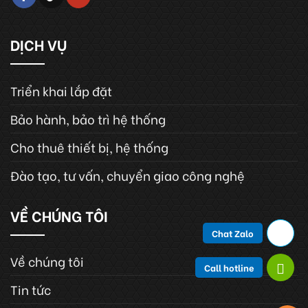
DỊCH VỤ
Triển khai lắp đặt
Bảo hành, bảo trì hệ thống
Cho thuê thiết bị, hệ thống
Đào tạo, tư vấn, chuyển giao công nghệ
VỀ CHÚNG TÔI
Chat Zalo
Về chúng tôi
Call hotline
Tin tức