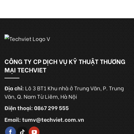
CÔNG TY CP DỊCH VỤ KỸ THUẬT THƯƠNG
MẠI TECHVIET
Địa chỉ:
Lô 3 BT1 Khu nhà ở Trung Văn, P. Trung
Văn, Q. Nam Từ Liêm, Hà Nội
Điện thoại: 0867 299 555
Email: tumv@techviet.com.vn