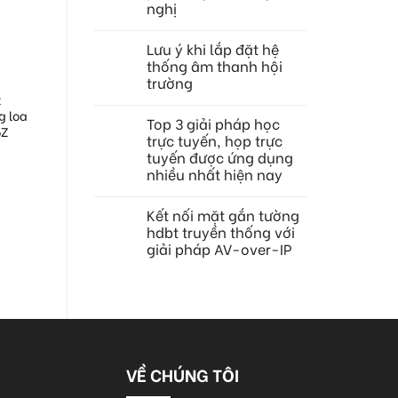
nghị
Lưu ý khi lắp đặt hệ
thống âm thanh hội
trường
t
g loa
Top 3 giải pháp học
5Z
trực tuyến, họp trực
tuyến được ứng dụng
nhiều nhất hiện nay
Kết nối mặt gắn tường
hdbt truyền thống với
giải pháp AV-over-IP
VỀ CHÚNG TÔI