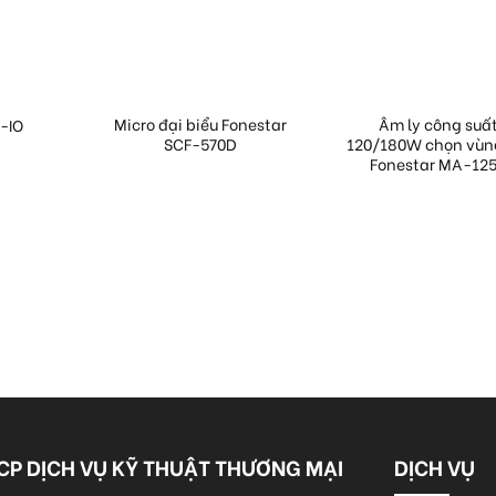
Micro đại biểu Fonestar
Âm ly công suấ
-IO
SCF-570D
120/180W chọn vùn
Fonestar MA-12
CP DỊCH VỤ KỸ THUẬT THƯƠNG MẠI
DỊCH VỤ