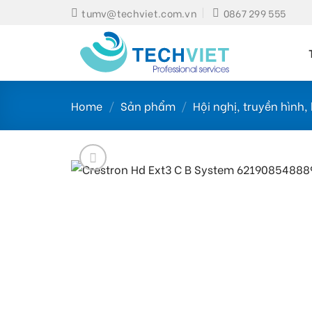
Skip
tumv@techviet.com.vn
0867 299 555
to
content
Home
/
Sản phẩm
/
Hội nghị, truyền hình, 