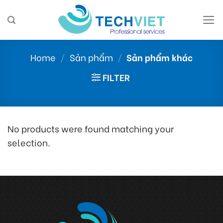
Skip
to
content
Home
/
Sản phẩm
/
Sản phẩm khác
FILTER
No products were found matching your
selection.