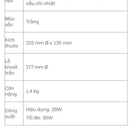
cầu chì nhiệt
Màu
Trắng
sắc
Kích
215 mm Ø x 135 mm
thước
Lỗ
khoét
177 mm Ø
trần
Cân
1.4 kg
nặng
Hiệu dụng: 20W
Công
suất
Tối đa: 30W