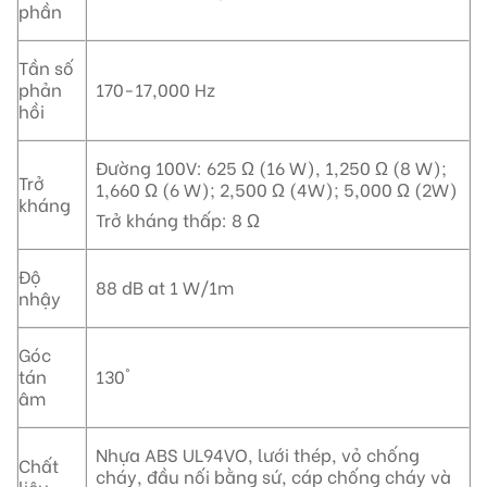
phần
Tần số
phản
170-17,000 Hz
hồi
Đường 100V: 625 Ω (16 W), 1,250 Ω (8 W);
Trở
1,660 Ω (6 W); 2,500 Ω (4W); 5,000 Ω (2W)
kháng
Trở kháng thấp: 8 Ω
Độ
88 dB at 1 W/1m
nhậy
Góc
tán
130°
âm
Nhựa ABS UL94VO, lưới thép, vỏ chống
Chất
cháy, đầu nối bằng sứ, cáp chống cháy và
liệu