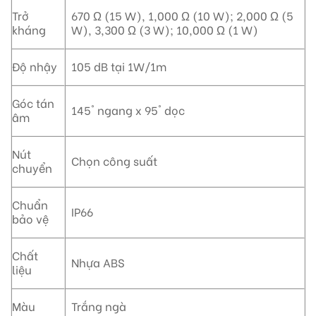
Trở
670 Ω (15 W), 1,000 Ω (10 W); 2,000 Ω (5
kháng
W), 3,300 Ω (3 W); 10,000 Ω (1 W)
Độ nhậy
105 dB tại 1W/1m
Góc tán
145° ngang x 95° dọc
âm
Nút
Chọn công suất
chuyển
Chuẩn
IP66
bảo vệ
Chất
Nhựa ABS
liệu
Màu
Trắng ngà