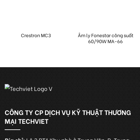
Âm ly Fonestar công suất
Crestron MC3
60/90W MA-66
CÔNG TY CP DỊCH VỤ KỸ THUẬT THƯƠNG
MẠI TECHVIET
Địa chỉ:
Lô 3 BT1 Khu nhà ở Trung Văn, P. Trung